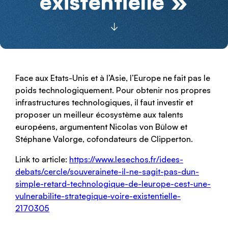
existentielle »
Face aux Etats-Unis et à l’Asie, l’Europe ne fait pas le
poids technologiquement. Pour obtenir nos propres
infrastructures technologiques, il faut investir et
proposer un meilleur écosystème aux talents
européens, argumentent Nicolas von Bülow et
Stéphane Valorge, cofondateurs de Clipperton.
Link to article:
https://www.lesechos.fr/idees-
debats/cercle/souverainete-il-ne-sagit-pas-dun-
simple-retard-technologique-de-leurope-cest-une-
vulnerabilite-strategique-voire-existentielle-
2170305